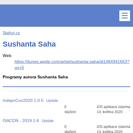
Stahuj.cz
Sushanta Saha
Web:
https://itunes.apple.com/artist/sushanta-saha/id1484941653?
uo=5
Programy autora Sushanta Saha
IndspnCon2020
1.0.5
Update
Průměr hodnocení
0
iOS aplikace zdarma
3
stažení
14. května 2020
ISACON - 2019
1.6
Update
Průměr hodnocení
0
iOS aplikace zdarma
3
stažení
14. května 2020