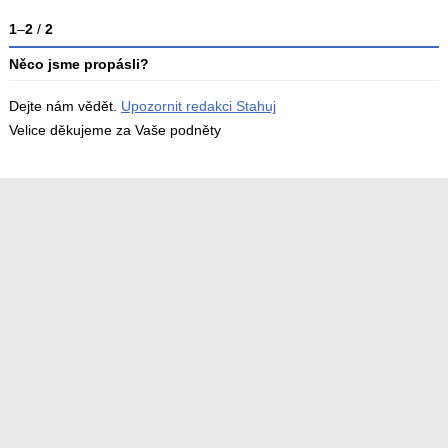
1
–
2
/
2
Něco jsme propásli?
Dejte nám vědět.
Upozornit redakci Stahuj
Velice děkujeme za Vaše podněty