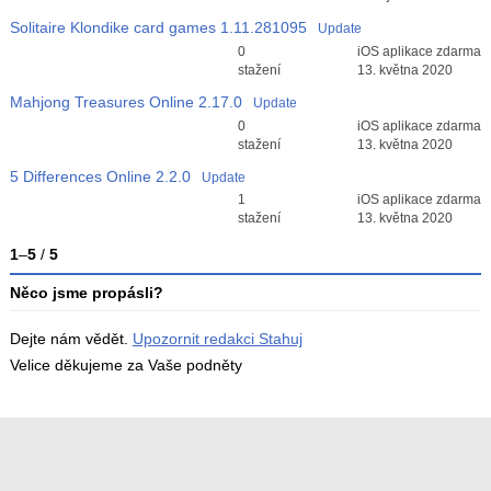
Solitaire Klondike card games
1.11.281095
Update
Průměr hodnocení
0
iOS aplikace zdarma
3
stažení
13. května 2020
Mahjong Treasures Online
2.17.0
Update
Průměr hodnocení
0
iOS aplikace zdarma
3
stažení
13. května 2020
5 Differences Online
2.2.0
Update
Průměr hodnocení
1
iOS aplikace zdarma
3
stažení
13. května 2020
1
–
5
/
5
Něco jsme propásli?
Dejte nám vědět.
Upozornit redakci Stahuj
Velice děkujeme za Vaše podněty