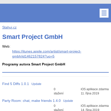
Stahuj.cz
Smart Project GmbH
Web:
https://itunes.apple.com/artist/smart-project-
gmbh/id1462157824?uo=5
Programy autora Smart Project GmbH
Find 5 Diffs
1.0.1
Update
Průměr hodnocení
0
iOS aplikace zdarma
3
stažení
11. října 2019
Party Room: chat, make friends
1.4.0
Update
Průměr hodnocení
0
iOS aplikace zdarma
3
stažení
14. října 2019