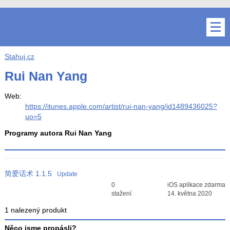
Stahuj.cz
Rui Nan Yang
Web:
https://itunes.apple.com/artist/rui-nan-yang/id1489436025?
uo=5
Programy autora Rui Nan Yang
简爱话术
1.1.5
Update
Průměr hodnocení
0
iOS aplikace zdarma
3
stažení
14. května 2020
1 nalezený produkt
Něco jsme propásli?