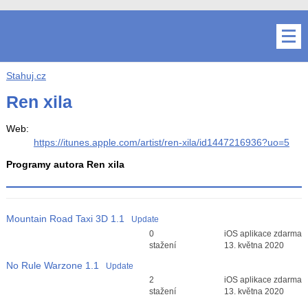
Stahuj.cz
Ren xila
Web:
https://itunes.apple.com/artist/ren-xila/id1447216936?uo=5
Programy autora Ren xila
Mountain Road Taxi 3D
1.1
Update
Průměr hodnocení
0
iOS aplikace zdarma
3
stažení
13. května 2020
No Rule Warzone
1.1
Update
Průměr hodnocení
2
iOS aplikace zdarma
3
stažení
13. května 2020