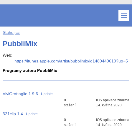
Stahuj.cz
PubbliMix
Web:
https://itunes.apple.com/artist/pubblimix/id1489449619?uo=5
Programy autora PubbliMix
ViviGrottaglie
1.9.6
Update
Průměr hodnocení
0
iOS aplikace zdarma
3
stažení
14. května 2020
321clip
1.4
Update
Průměr hodnocení
0
iOS aplikace zdarma
3
stažení
14. května 2020