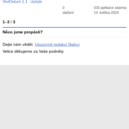
ViviOstuni
1.1
Update
Průměr hodnocení
0
iOS aplikace zdarma
3
stažení
14. května 2020
1
–
3
/
3
Něco jsme propásli?
Dejte nám vědět.
Upozornit redakci Stahuj
Velice děkujeme za Vaše podněty