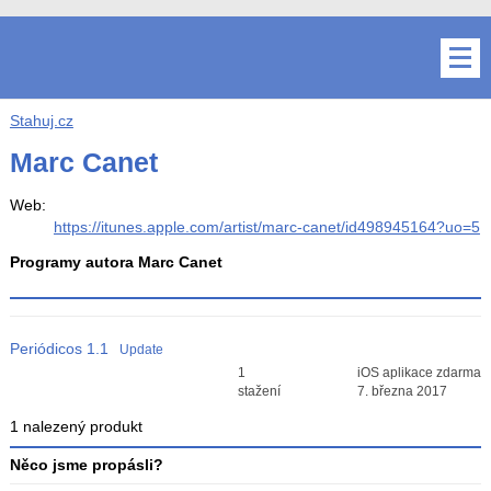
Stahuj.cz
Marc Canet
Web:
https://itunes.apple.com/artist/marc-canet/id498945164?uo=5
Programy autora Marc Canet
Periódicos
1.1
Update
Průměr hodnocení
1
iOS aplikace zdarma
3
stažení
7. března 2017
1 nalezený produkt
Něco jsme propásli?