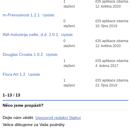
Průměr hodnocení
1
iOS aplikace zdarma
3
stažení
12. května 2020
m-Prenosivost
1.2.1
Update
Průměr hodnocení
0
iOS aplikace zdarma
3
stažení
10. října 2019
INA-Industrija nafte, d.d.
2.0.1
Update
Průměr hodnocení
0
iOS aplikace zdarma
3
stažení
12. května 2020
Douglas Croatia
1.0.2
Update
Průměr hodnocení
1
iOS aplikace zdarma
3
stažení
4. dubna 2017
Flora Art
1.2
Update
Průměr hodnocení
1
iOS aplikace zdarma
3
stažení
22. října 2019
1
–
13
/
13
Něco jsme propásli?
Dejte nám vědět.
Upozornit redakci Stahuj
Velice děkujeme za Vaše podněty