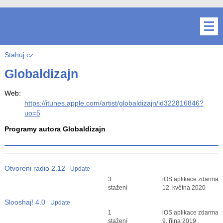
Stahuj.cz
Globaldizajn
Web:
https://itunes.apple.com/artist/globaldizajn/id322816846?
uo=5
Programy autora Globaldizajn
Otvoreni radio
2.12
Update
Průměr hodnocení
3
iOS aplikace zdarma
3
stažení
12. května 2020
Slooshaj!
4.0
Update
Průměr hodnocení
1
iOS aplikace zdarma
3
stažení
9. října 2019