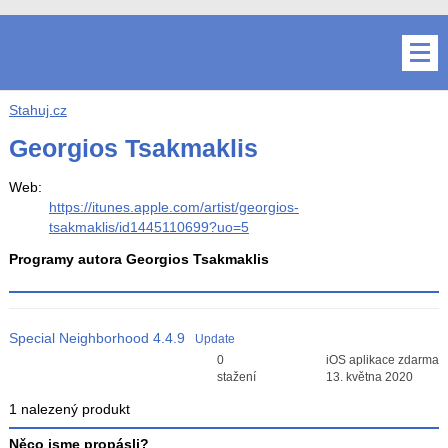
Stahuj.cz
Georgios Tsakmaklis
Web:
https://itunes.apple.com/artist/georgios-
tsakmaklis/id1445110699?uo=5
Programy autora Georgios Tsakmaklis
Special Neighborhood
4.4.9
Update
Průměr hodnocení
0
iOS aplikace zdarma
3
stažení
13. května 2020
1 nalezený produkt
Něco jsme propásli?