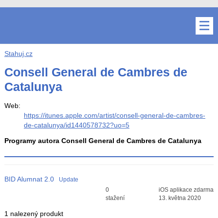
Stahuj.cz
Consell General de Cambres de
Catalunya
Web:
https://itunes.apple.com/artist/consell-general-de-cambres-
de-catalunya/id1440578732?uo=5
Programy autora Consell General de Cambres de Catalunya
BID Alumnat
2.0
Update
Průměr hodnocení
0
iOS aplikace zdarma
3
stažení
13. května 2020
1 nalezený produkt