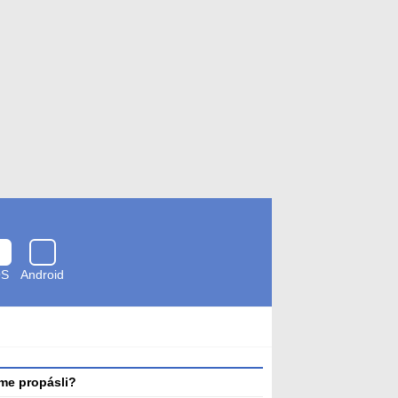
OS
Android
Zkontrolováno
antivirem
me propásli?