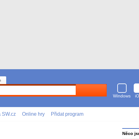
n
Hledat
Windows
i
a SW.cz
Online hry
Přidat program
Něco js