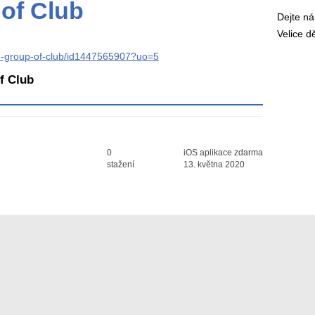
of Club
Dejte n
Velice 
dge-group-of-club/id1447565907?uo=5
f Club
Průměr hodnocení
0
iOS aplikace zdarma
3
stažení
13. května 2020