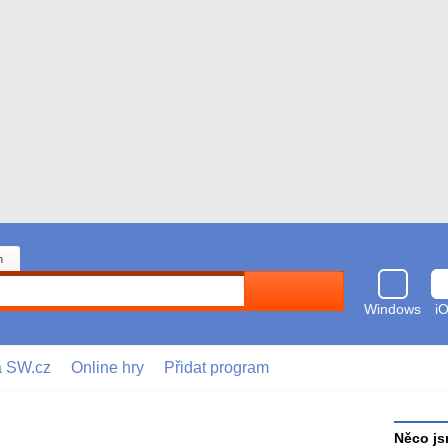
n
Hledat
Windows
i
a SW.cz
Online hry
Přidat program
Něco js