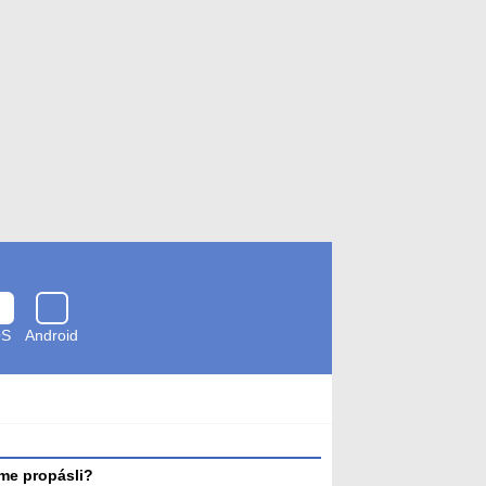
OS
Android
Zkontrolováno
antivirem
me propásli?