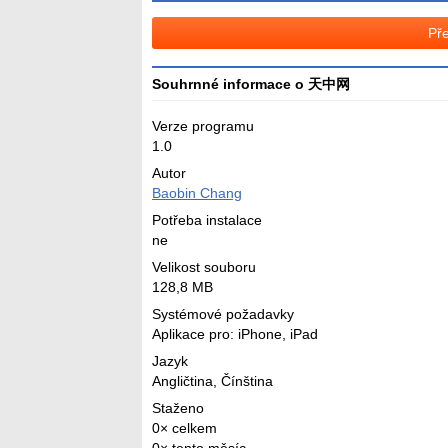
Pře
Souhrnné informace o 天中网
Verze programu
1.0
Autor
Baobin Chang
Potřeba instalace
ne
Velikost souboru
128,8 MB
Systémové požadavky
Aplikace pro: iPhone, iPad
Jazyk
Angličtina
,
Čínština
Staženo
0× celkem