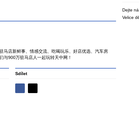
Dejte n
Velice 
驻马店新鲜事、情感交流、吃喝玩乐、好店优选、汽车房
们与900万驻马店人一起玩转天中网！
Sdílet
Sdílejte
Sdílejte
na
na
Facebooku
síti
X