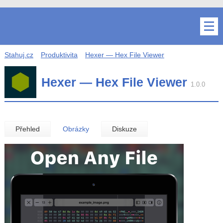
Stahuj.cz
Produktivita
Hexer — Hex File Viewer
Hexer — Hex File Viewer
1.0.0
Přehled
Obrázky
Diskuze