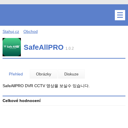
Stahuj.cz
Obchod
SafeAllPRO
1.0.2
Přehled
Obrázky
Diskuze
SafeAllPRO DVR CCTV 영상을 보실수 있습니다.
Celkové hodnocení
Průměr
hodnocení
3