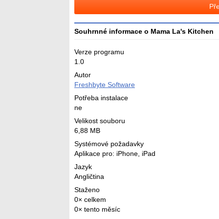
Pře
Souhrnné informace o Mama La's Kitchen
Verze programu
1.0
Autor
Freshbyte Software
Potřeba instalace
ne
Velikost souboru
6,88 MB
Systémové požadavky
Aplikace pro: iPhone, iPad
Jazyk
Angličtina
Staženo
0× celkem
0× tento měsíc