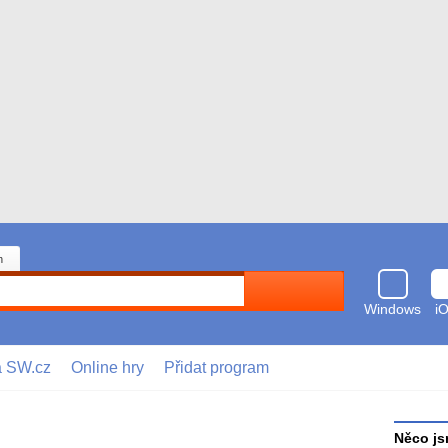
n
Hledat
Windows
i
a SW.cz
Online hry
Přidat program
Něco js