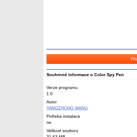
hodnocení
3
Pře
Souhrnné informace o Color Spy Pen
Verze programu
1.0
Autor
YANGZHONG WANG
Potřeba instalace
ne
Velikost souboru
31,63 MB