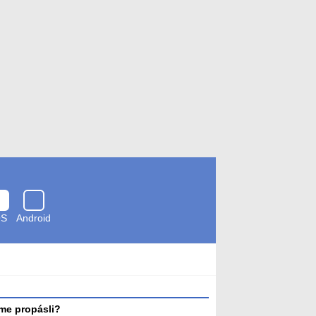
OS
Android
Zkontrolováno
antivirem
me propásli?