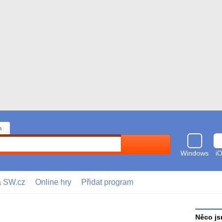
n
Hledat
Windows
i
a SW.cz
Online hry
Přidat program
Něco js