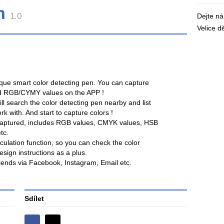
en
1.0
Dejte n
Velice 
que smart color detecting pen. You can capture
iled RGB/CYMY values on the APP !
ll search the color detecting pen nearby and list
k with. And start to capture colors !
 captured, includes RGB values, CMYK values, HSB
tc.
lculation function, so you can check the color
sign instructions as a plus.
iends via Facebook, Instagram, Email etc.
Sdílet