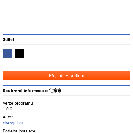
Sdílet
Sdílejte
Sdílejte
na
na
Facebooku
síti
Přejít do App Store
X
Souhrnné informace o 宅东家
Verze programu
1.0.6
Autor
zhengui xu
Potřeba instalace