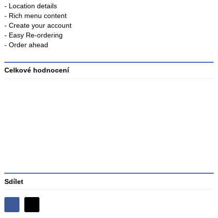
- Location details
- Rich menu content
- Create your account
- Easy Re-ordering
- Order ahead
Celkové hodnocení
Průměr
hodnocení
3
Sdílet
Sdílejte
Sdílejte