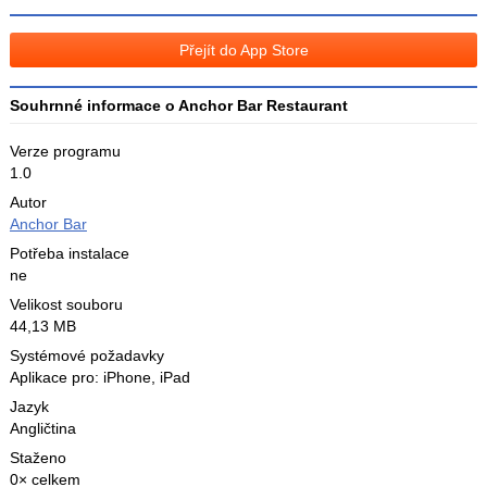
na
na
Facebooku
síti
Přejít do App Store
X
Souhrnné informace o Anchor Bar Restaurant
Verze programu
1.0
Autor
Anchor Bar
Potřeba instalace
ne
Velikost souboru
44,13 MB
Systémové požadavky
Aplikace pro: iPhone, iPad
Jazyk
Angličtina
Staženo
0× celkem