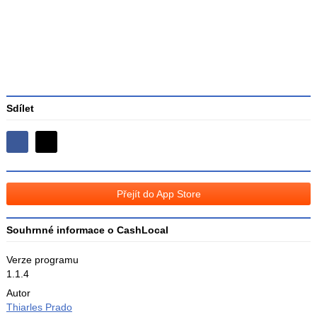
3
Sdílet
Sdílejte
Sdílejte
na
na
Facebooku
síti
Přejít do App Store
X
Souhrnné informace o CashLocal
Verze programu
1.1.4
Autor
Thiarles Prado