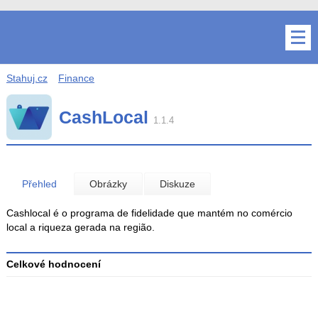
Stahuj.cz
Finance
CashLocal
1.1.4
Přehled
Obrázky
Diskuze
Cashlocal é o programa de fidelidade que mantém no comércio
local a riqueza gerada na região.
Celkové hodnocení
Průměr
hodnocení