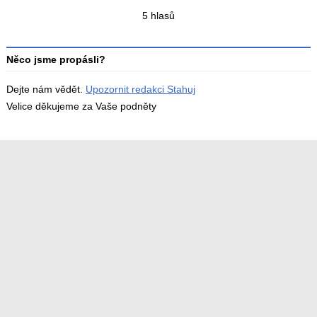
Celkový
5 hlasů
počet
hodnocení
Něco jsme propásli?
Dejte nám vědět.
Upozornit redakci Stahuj
Velice děkujeme za Vaše podněty