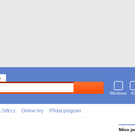
n
Hledat
Windows
i
a SW.cz
Online hry
Přidat program
Něco js