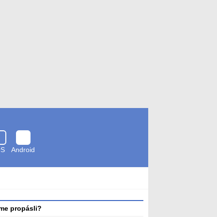
OS
Android
Zkontrolováno
antivirem
me propásli?