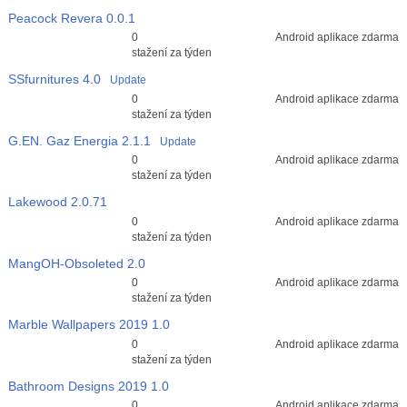
Peacock Revera
0.0.1
Průměr hodnocení
0
Android aplikace zdarma
3
stažení za týden
SSfurnitures
4.0
Update
Průměr hodnocení
0
Android aplikace zdarma
3
stažení za týden
G.EN. Gaz Energia
2.1.1
Update
Průměr hodnocení
0
Android aplikace zdarma
3
stažení za týden
Lakewood
2.0.71
Průměr hodnocení
0
Android aplikace zdarma
3
stažení za týden
MangOH-Obsoleted
2.0
Průměr hodnocení
0
Android aplikace zdarma
3
stažení za týden
Marble Wallpapers 2019
1.0
Průměr hodnocení
0
Android aplikace zdarma
3
stažení za týden
Bathroom Designs 2019
1.0
Průměr hodnocení
0
Android aplikace zdarma