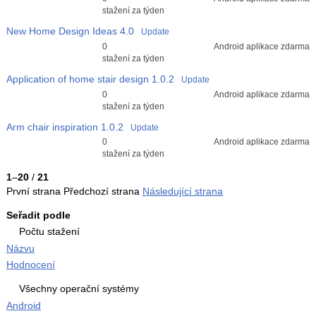
3
stažení za týden
New Home Design Ideas
4.0
Update
Průměr hodnocení
0
Android aplikace zdarma
3
stažení za týden
Application of home stair design
1.0.2
Update
Průměr hodnocení
0
Android aplikace zdarma
3
stažení za týden
Arm chair inspiration
1.0.2
Update
Průměr hodnocení
0
Android aplikace zdarma
3
stažení za týden
1
–
20
/
21
První strana
Předchozí strana
Následující strana
Seřadit podle
Počtu stažení
Názvu
Hodnocení
Všechny operační systémy
Android