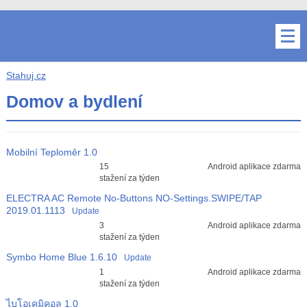
Stahuj.cz
Domov a bydlení
Mobilní Teploměr
1.0
Průměr hodnocení
15
Android aplikace zdarma
3
stažení za týden
ELECTRA AC Remote No-Buttons NO-Settings.SWIPE/TAP
2019.01.1113
Update
Průměr hodnocení
3
Android aplikace zdarma
3
stažení za týden
Symbo Home Blue
1.6.10
Update
Průměr hodnocení
1
Android aplikace zdarma
3
stažení za týden
ไบโอเคมิคอล
1.0