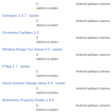
Průměr hodnocení
0
Android aplikace zdarma
3
stažení za týden
Onlinejoo
1.0.7
Update
Průměr hodnocení
0
Android aplikace zdarma
3
stažení za týden
Orchestra Facilities
1.0
Průměr hodnocení
0
Android aplikace zdarma
3
stažení za týden
Window Design For Home
4.0
Update
Průměr hodnocení
0
Android aplikace zdarma
3
stažení za týden
P'App
1.7
Update
Průměr hodnocení
0
Android aplikace zdarma
3
stažení za týden
Home Exterior Design Ideas
4.0
Update
Průměr hodnocení
0
Android aplikace zdarma
3
stažení za týden
Mukwevho Property Finder
1.0.0
Průměr hodnocení
0
Android aplikace zdarma
3
stažení za týden