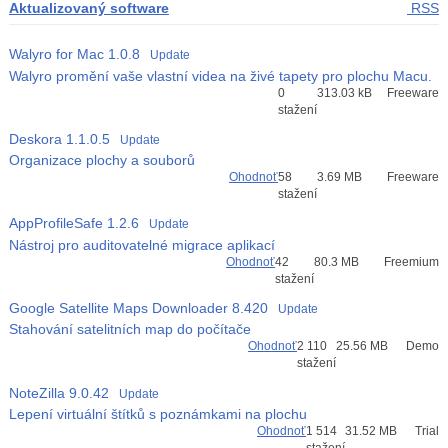
Aktualizovaný software
RSS
Walyro for Mac
1.0.8
Update
Walyro promění vaše vlastní videa na živé tapety pro plochu Macu.
Průměr hodnocení
0
313.03 kB
Freeware
3
stažení
Deskora
1.1.0.5
Update
Organizace plochy a souborů
Ohodnoť
58
3.69 MB
Freeware
stažení
AppProfileSafe
1.2.6
Update
Nástroj pro auditovatelné migrace aplikací
Ohodnoť
42
80.3 MB
Freemium
stažení
Google Satellite Maps Downloader
8.420
Update
Stahování satelitních map do počítače
Ohodnoť
2 110
25.56 MB
Demo
stažení
NoteZilla
9.0.42
Update
Lepení virtuální štítků s poznámkami na plochu
Ohodnoť
1 514
31.52 MB
Trial