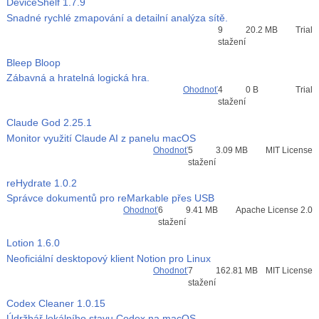
DeviceShelf
1.7.9
Snadné rychlé zmapování a detailní analýza sítě.
Průměr hodnocení
9
20.2 MB
Trial
3
stažení
Bleep Bloop
Zábavná a hratelná logická hra.
Ohodnoť
4
0 B
Trial
stažení
Claude God
2.25.1
Monitor využití Claude AI z panelu macOS
Ohodnoť
5
3.09 MB
MIT License
stažení
reHydrate
1.0.2
Správce dokumentů pro reMarkable přes USB
Ohodnoť
6
9.41 MB
Apache License 2.0
stažení
Lotion
1.6.0
Neoficiální desktopový klient Notion pro Linux
Ohodnoť
7
162.81 MB
MIT License
stažení
Codex Cleaner
1.0.15
Údržbář lokálního stavu Codex na macOS