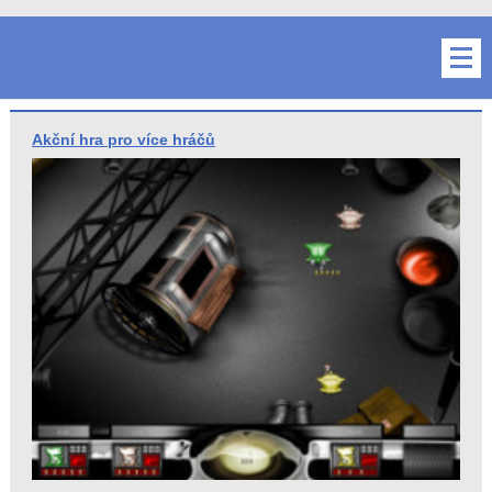
Více
Stahuj.cz
Akční hra pro více hráčů
tipů
-
dne
svět
software