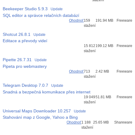
stažení
Beekeeper Studio
5.9.3
Update
SQL editor a správce relačních databází
Ohodnoť
159
191.94 MB
Freeware
stažení
Shotcut
26.8.1
Update
Editace a převody videí
Průměr hodnocení
15 812
199.12 MB
Freeware
2
stažení
Pipette
26.7.31
Update
Pipeta pro webmastery
Ohodnoť
713
2.42 MB
Freeware
stažení
Telegram Desktop
7.0.7
Update
Snadná a bezpečná komunikace přes internet
Průměr hodnocení
19 049
51.81 MB
Freeware
4
stažení
Universal Maps Downloader
10.257
Update
Stahování map z Google, Yahoo a Bing
Ohodnoť
1 188
25.65 MB
Shareware
stažení