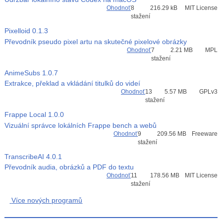
Ohodnoť
8
216.29 kB
MIT License
stažení
Pixelloid
0.1.3
Převodník pseudo pixel artu na skutečné pixelové obrázky
Ohodnoť
7
2.21 MB
MPL
stažení
AnimeSubs
1.0.7
Extrakce, překlad a vkládání titulků do videí
Ohodnoť
13
5.57 MB
GPLv3
stažení
Frappe Local
1.0.0
Vizuální správce lokálních Frappe bench a webů
Ohodnoť
9
209.56 MB
Freeware
stažení
TranscribeAI
4.0.1
Převodník audia, obrázků a PDF do textu
Ohodnoť
11
178.56 MB
MIT License
stažení
Více nových programů