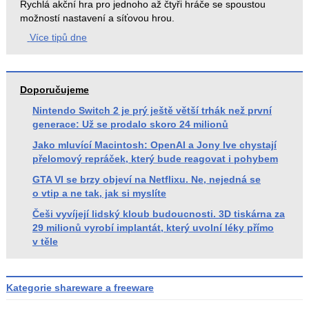
Rychlá akční hra pro jednoho až čtyři hráče se spoustou
možností nastavení a síťovou hrou.
Více tipů dne
Doporučujeme
Nintendo Switch 2 je prý ještě větší trhák než první
generace: Už se prodalo skoro 24 milionů
Jako mluvící Macintosh: OpenAI a Jony Ive chystají
přelomový repráček, který bude reagovat i pohybem
GTA VI se brzy objeví na Netflixu. Ne, nejedná se
o vtip a ne tak, jak si myslíte
Češi vyvíjejí lidský kloub budoucnosti. 3D tiskárna za
29 milionů vyrobí implantát, který uvolní léky přímo
v těle
Kategorie shareware a freeware