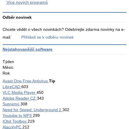
Více nových programů
Odběr novinek
Chcete vědět o všech novinkách? Odebírejte zdarma novinky na e-
mail:
Přihlásit se k odběru novinek
Nejstahovanější software
Týden
Měsíc
Rok
Za
Avast One Free Antivirus
Tip
týden
LibreCAD
603
VLC Media Player
450
Adobe Reader CZ
343
Supremo
308
Need for Speed: Underground 2
302
Youtube to MP3
299
IObit Toolbox
219
AlacrityPC
212