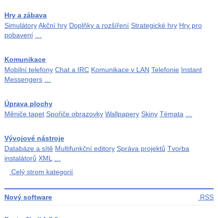
Hry a zábava
Simulátory
Akční hry
Doplňky a rozšíření
Strategické hry
Hry pro
pobavení
…
Komunikace
Mobilní telefony
Chat a IRC
Komunikace v LAN
Telefonie
Instant
Messengers
…
Úprava plochy
Měniče tapet
Spořiče obrazovky
Wallpapery
Skiny
Témata
…
Vývojové nástroje
Databáze a sítě
Multifunkční editory
Správa projektů
Tvorba
instalátorů
XML
…
Celý strom kategorií
Nový software
RSS