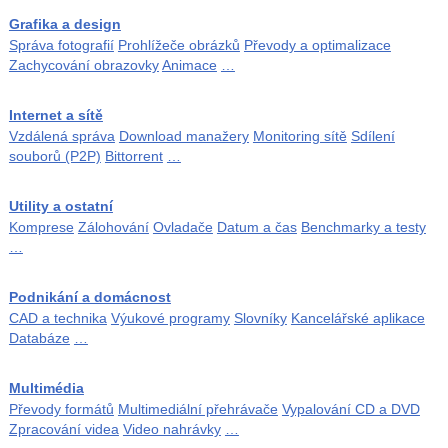
Grafika a design
Správa fotografií
Prohlížeče obrázků
Převody a optimalizace
Zachycování obrazovky
Animace
…
Internet a sítě
Vzdálená správa
Download manažery
Monitoring sítě
Sdílení
souborů (P2P)
Bittorrent
…
Utility a ostatní
Komprese
Zálohování
Ovladače
Datum a čas
Benchmarky a testy
…
Podnikání a domácnost
CAD a technika
Výukové programy
Slovníky
Kancelářské aplikace
Databáze
…
Multimédia
Převody formátů
Multimediální přehrávače
Vypalování CD a DVD
Zpracování videa
Video nahrávky
…